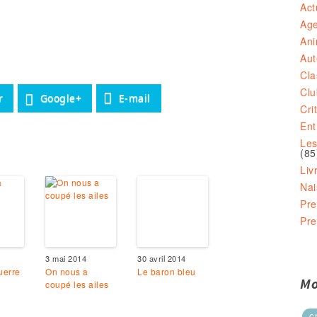
Act
Ag
Ani
Aut
Cla
Clu
r
Google+
E-mail
Cri
Ent
Les
(85
Liv
Nai
Pre
Pre
3 mai 2014
30 avril 2014
uerre
On nous a
Le baron bleu
Mo
coupé les ailes
c