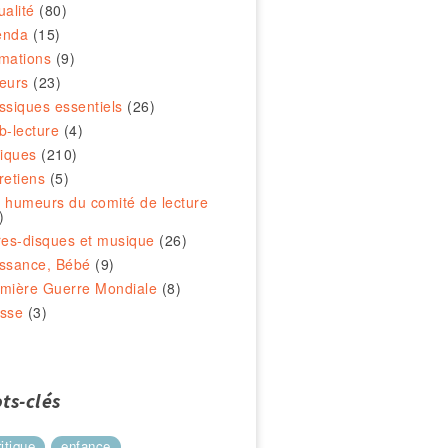
ualité
(80)
enda
(15)
mations
(9)
eurs
(23)
ssiques essentiels
(26)
b-lecture
(4)
tiques
(210)
retiens
(5)
 humeurs du comité de lecture
)
res-disques et musique
(26)
ssance, Bébé
(9)
mière Guerre Mondiale
(8)
sse
(3)
ts-clés
ritique
enfance