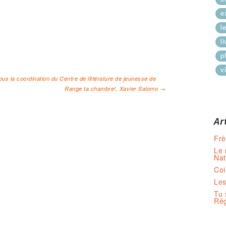
e
l
l
p
vi
us la coordination du Centre de littérature de jeunesse de
Range ta chambre!, Xavier Salomo
→
cles
Ar
Frè
Le 
Nat
Coi
Les
Tu 
Rég