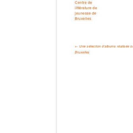
Centre de
littérature de
jeunesse de
Bruxelles
←
Une sélection d’albums réalisée so
Bruxelles
Navigation des arti