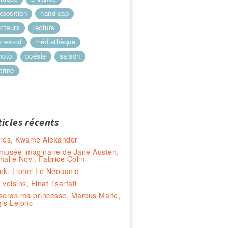
xposition
handicap
ecteurs
lecture
ivres-cd
médiathèque
hoto
poésie
saison
trine
ticles récents
res, Kwame Alexander
musée imaginaire de Jane Austen,
halie Novi, Fabrice Colin
nk, Lionel Le Néouanic
 voisins, Einat Tsarfati
seras ma princesse, Marcus Malte,
is Lejonc