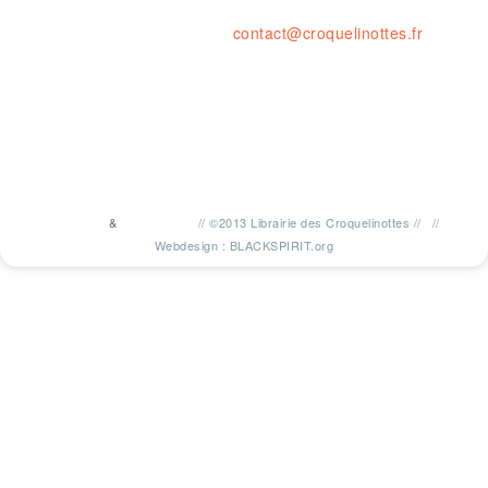
tel. : 04 77 41 03 47 • fax : 09 59
contact@croquelinottes.fr
&
//
©2013 Librairie des Croquelinottes
//
//
TWITTER
FACEBOOK
Webdesign : BLACKSPIRIT.org