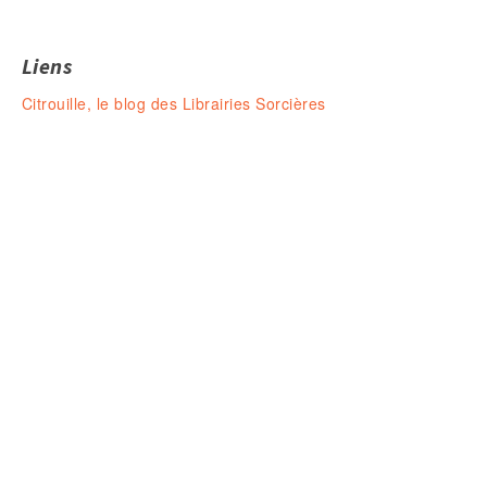
Liens
Citrouille, le blog des Librairies Sorcières
Ouvert le LUNDI 14-19H
& du MARDI au SAMEDI de 10H à 1
23 rue de la résistance, 42000 St