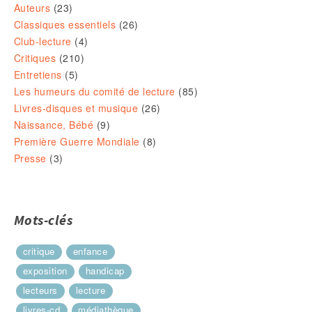
Auteurs
(23)
Classiques essentiels
(26)
Club-lecture
(4)
Critiques
(210)
Entretiens
(5)
Les humeurs du comité de lecture
(85)
Livres-disques et musique
(26)
Naissance, Bébé
(9)
Première Guerre Mondiale
(8)
Presse
(3)
Mots-clés
critique
enfance
exposition
handicap
lecteurs
lecture
livres-cd
médiathèque