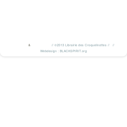
&
//
©2013 Librairie des Croquelinottes
//
//
TWITTER
FACEBOOK
Webdesign : BLACKSPIRIT.org