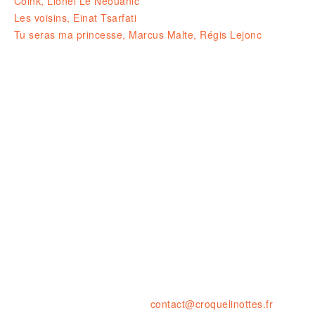
Coink, Lionel Le Néouanic
Les voisins, Einat Tsarfati
Tu seras ma princesse, Marcus Malte, Régis Lejonc
Ouvert le LUNDI 14-19H
& du MARDI au SAMEDI de 10H à 1
23 rue de la résistance, 42000 St
tel. : 04 77 41 03 47 • fax : 09 59
contact@croquelinottes.fr