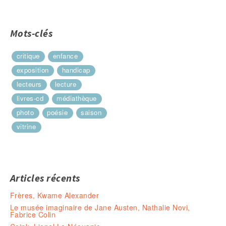
Mots-clés
critique
enfance
exposition
handicap
lecteurs
lecture
livres-cd
médiathèque
photo
poésie
saison
vitrine
Articles récents
Frères, Kwame Alexander
Le musée imaginaire de Jane Austen, Nathalie Novi,
Fabrice Colin