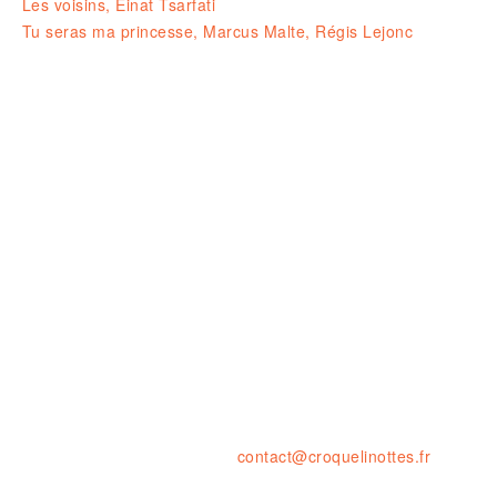
Les voisins, Einat Tsarfati
Tu seras ma princesse, Marcus Malte, Régis Lejonc
Ouvert le LUNDI 14-19H
& du MARDI au SAMEDI de 10H à 1
23 rue de la résistance, 42000 St
tel. : 04 77 41 03 47 • fax : 09 59
contact@croquelinottes.fr