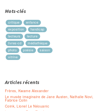
Mots-clés
critique
enfance
exposition
handicap
lecteurs
lecture
livres-cd
médiathèque
photo
poésie
saison
vitrine
Articles récents
Frères, Kwame Alexander
Le musée imaginaire de Jane Austen, Nathalie Novi,
Fabrice Colin
Coink, Lionel Le Néouanic