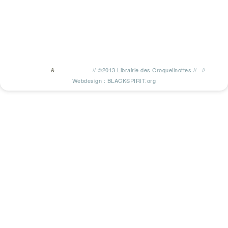
&
//
©2013 Librairie des Croquelinottes
//
//
TWITTER
FACEBOOK
Webdesign : BLACKSPIRIT.org