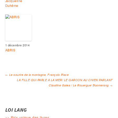
Jacqueline
Duhême
1 décembre 2014
ABRIS
←
Le sourire de la montagne, François Place
LA FILLE QUI PARLE A LA MER/ LE GARCON AU CHIEN PARLANT
Navigation des articles
Claudine Galea / Le Rouergue/ Boomerang
→
LOI LANG
>> Prix unique des livres