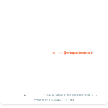
Ouvert le LUNDI 14-19H
& du MARDI au SAMEDI de 10H à 1
23 rue de la résistance, 42000 St
tel. : 04 77 41 03 47 • fax : 09 59
contact@croquelinottes.fr
&
//
©2013 Librairie des Croquelinottes
//
//
TWITTER
FACEBOOK
Webdesign : BLACKSPIRIT.org