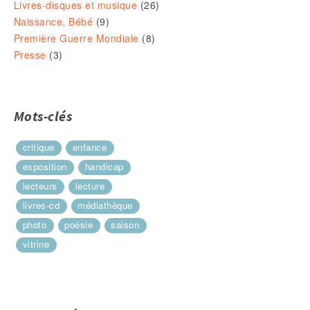
Livres-disques et musique
(26)
Naissance, Bébé
(9)
Première Guerre Mondiale
(8)
Presse
(3)
Mots-clés
critique
enfance
exposition
handicap
lecteurs
lecture
livres-cd
médiathèque
photo
poésie
saison
vitrine