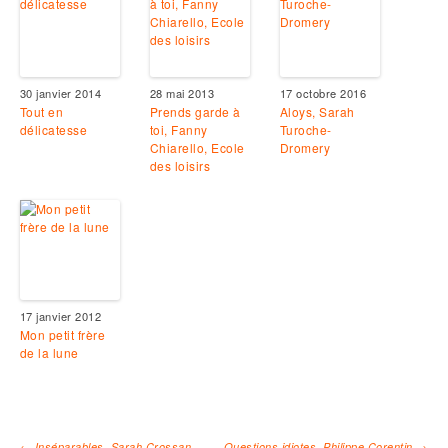
30 janvier 2014
28 mai 2013
17 octobre 2016
Tout en
Prends garde à
Aloys, Sarah
délicatesse
toi, Fanny
Turoche-
Chiarello, Ecole
Dromery
des loisirs
17 janvier 2012
Mon petit frère
de la lune
←
Inséparables, Sarah Crossan
Questions idiotes, Philippe Corentin
→