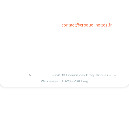
& du MARDI au SAMEDI de 10H à 1
23 rue de la résistance, 42000 St
tel. : 04 77 41 03 47 • fax : 09 59
contact@croquelinottes.fr
&
//
©2013 Librairie des Croquelinottes
//
//
TWITTER
FACEBOOK
Webdesign : BLACKSPIRIT.org