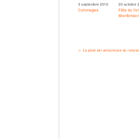
3 septembre 2015
20 octobre 
Coloriages
Fête du liv
Montbrison
←
La pluie est amoureuse du ruisse
Navigation des arti