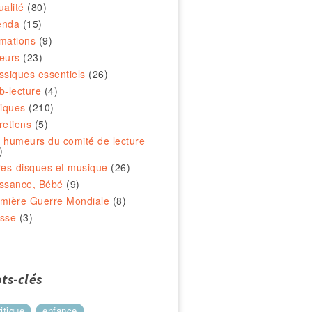
ualité
(80)
enda
(15)
mations
(9)
eurs
(23)
ssiques essentiels
(26)
b-lecture
(4)
tiques
(210)
retiens
(5)
 humeurs du comité de lecture
)
res-disques et musique
(26)
ssance, Bébé
(9)
mière Guerre Mondiale
(8)
sse
(3)
ts-clés
ritique
enfance