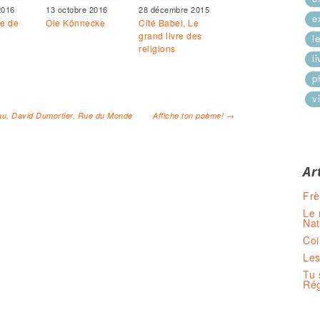
2016
13 octobre 2016
28 décembre 2015
e
re de
Ole Könnecke
Cité Babel, Le
grand livre des
l
religions
l
p
vi
au, David Dumortier, Rue du Monde
Affiche ton poème!
→
cles
Ar
Frè
Le 
Nat
Coi
Les
Tu 
Rég