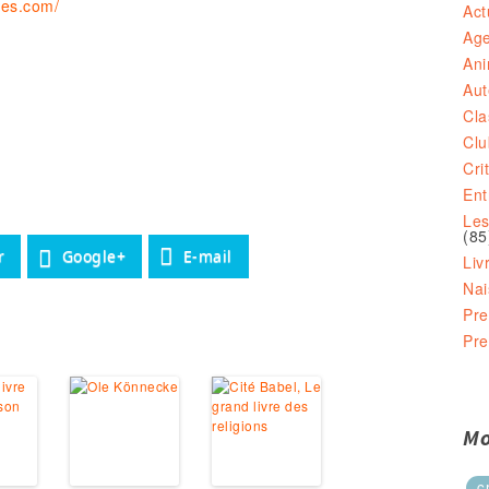
tes.com/
Act
Ag
Ani
Aut
Cla
Clu
Cri
Ent
Les
(85
r
Google+
E-mail
Liv
Nai
Pre
Pre
Mo
c