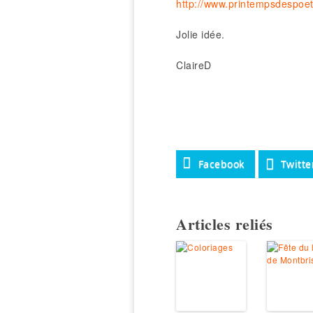
http://www.printempsdespoe
Jolie idée.
ClaireD
Facebook
Twitte
Articles reliés