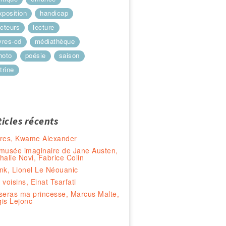
xposition
handicap
ecteurs
lecture
ivres-cd
médiathèque
hoto
poésie
saison
trine
ticles récents
res, Kwame Alexander
musée imaginaire de Jane Austen,
halie Novi, Fabrice Colin
nk, Lionel Le Néouanic
 voisins, Einat Tsarfati
seras ma princesse, Marcus Malte,
is Lejonc