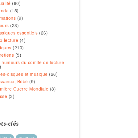
ualité
(80)
enda
(15)
mations
(9)
eurs
(23)
ssiques essentiels
(26)
b-lecture
(4)
tiques
(210)
retiens
(5)
 humeurs du comité de lecture
)
res-disques et musique
(26)
ssance, Bébé
(9)
mière Guerre Mondiale
(8)
sse
(3)
ts-clés
ritique
enfance