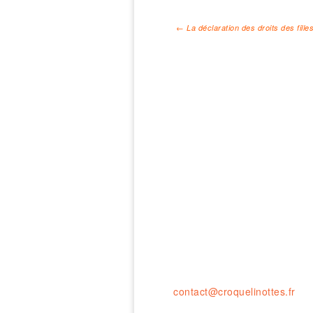
←
La déclaration des droits des fille
Navigation des arti
Ouvert le LUNDI 14-19H
& du MARDI au SAMEDI de 10
23 rue de la résistance, 420
tel. : 04 77 41 03 47 • fax : 
contact@croquelinottes.fr