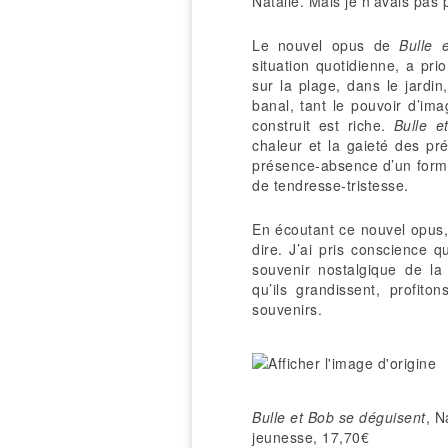
Natalie. Mais je n’avais pas
Le nouvel opus de
Bulle 
situation quotidienne, a pri
sur la plage, dans le jardin,
banal, tant le pouvoir d’ima
construit est riche.
Bulle e
chaleur et la gaieté des pr
présence-absence d’un formid
de tendresse-tristesse.
En écoutant ce nouvel opus, 
dire. J’ai pris conscience 
souvenir nostalgique de la
qu’ils grandissent, profit
souvenirs.
Bulle et Bob se déguisent
, N
jeunesse, 17,70€