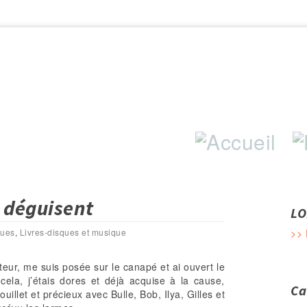
Aller au contenu principal
e déguisent
LO
ques
,
Livres-disques et musique
>> 
cteur, me suis posée sur le canapé et ai ouvert le
 cela, j’étais dores et déjà acquise à la cause,
Ca
llet et précieux avec Bulle, Bob, Ilya, Gilles et