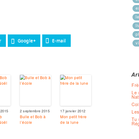
e
l
l
p
r
Google+
E-mail
vi
Ar
Frè
Le 
Nat
Coi
 2015
2 septembre 2015
17 janvier 2012
Les
b
Bulle et Bob à
Mon petit frère
Tu 
Noël
l’école
de la lune
Rég