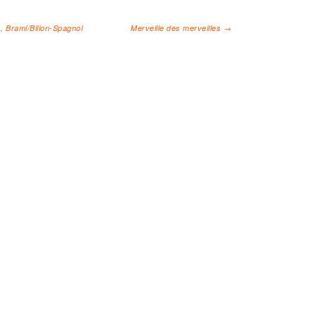
s, Brami/Billon-Spagnol
Merveille des merveilles
→
cles
H à 19H sans interruption
00 St-Étienne
09 59 96 96 59