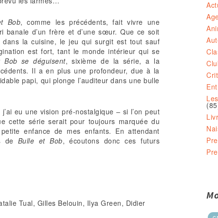
 prévu les larmes…
Act
Ag
et Bob
, comme les précédents, fait vivre une
Ani
ori banale d’un frère et d’une sœur. Que ce soit
Aut
 dans la cuisine, le jeu qui surgit est tout sauf
gination est fort, tant le monde intérieur qui se
Cla
t Bob se déguisent
, sixième de la série, a la
Clu
écédents. Il a en plus une profondeur, due à la
Cri
able papi, qui plonge l’auditeur dans une bulle
Ent
Les
(85
j’ai eu une vision pré-nostalgique – si l’on peut
Liv
que cette série serait pour toujours marquée du
Nai
 petite enfance de mes enfants. En attendant
Pre
ons de
Bulle et Bob
, écoutons donc ces futurs
Pre
Mo
atalie Tual, Gilles Belouin, Ilya Green, Didier
c