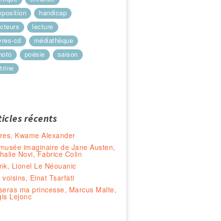
xposition
handicap
ecteurs
lecture
ivres-cd
médiathèque
hoto
poésie
saison
trine
ticles récents
res, Kwame Alexander
musée imaginaire de Jane Austen,
halie Novi, Fabrice Colin
nk, Lionel Le Néouanic
 voisins, Einat Tsarfati
seras ma princesse, Marcus Malte,
is Lejonc