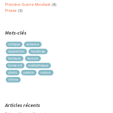
Première Guerre Mondiale
(8)
Presse
(3)
Mots-clés
critique
enfance
exposition
handicap
lecteurs
lecture
livres-cd
médiathèque
photo
poésie
saison
vitrine
Articles récents