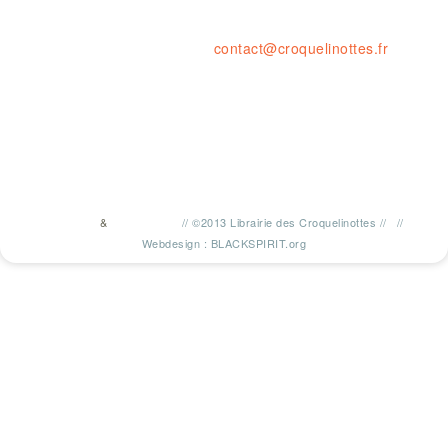
tel. : 04 77 41 03 47 • fax : 09 59
contact@croquelinottes.fr
&
//
©2013 Librairie des Croquelinottes
//
//
TWITTER
FACEBOOK
Webdesign : BLACKSPIRIT.org