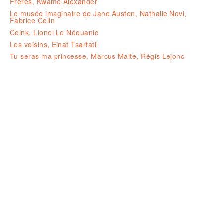
Frères, Kwame Alexander
Le musée imaginaire de Jane Austen, Nathalie Novi,
Fabrice Colin
Coink, Lionel Le Néouanic
Les voisins, Einat Tsarfati
Tu seras ma princesse, Marcus Malte, Régis Lejonc
Ouvert le LUNDI 14-19H
& du MARDI au SAMEDI de 10H à 1
23 rue de la résistance, 42000 St