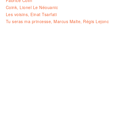
Fabrice Colin
Coink, Lionel Le Néouanic
Les voisins, Einat Tsarfati
Tu seras ma princesse, Marcus Malte, Régis Lejonc
Ouvert le LUNDI 14-19H
& du MARDI au SAMEDI de 10H à 1
23 rue de la résistance, 42000 St
tel. : 04 77 41 03 47 • fax : 09 59