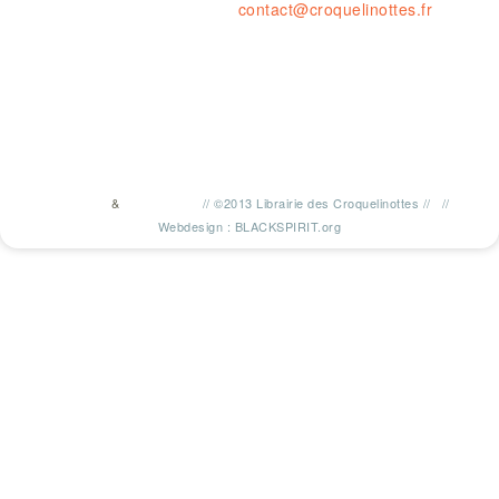
contact@croquelinottes.fr
&
//
©2013 Librairie des Croquelinottes
//
//
TWITTER
FACEBOOK
Webdesign : BLACKSPIRIT.org