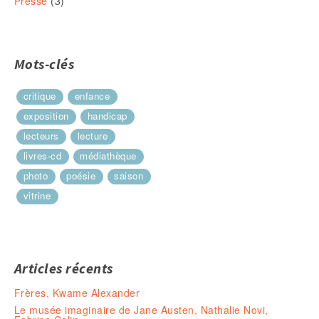
Presse
(3)
Mots-clés
critique
enfance
exposition
handicap
lecteurs
lecture
livres-cd
médiathèque
photo
poésie
saison
vitrine
Articles récents
Frères, Kwame Alexander
Le musée imaginaire de Jane Austen, Nathalie Novi,