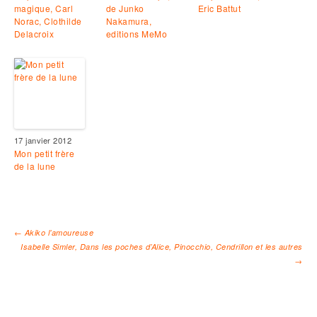
magique, Carl
de Junko
Eric Battut
Norac, Clothilde
Nakamura,
Delacroix
editions MeMo
17 janvier 2012
Mon petit frère
de la lune
←
Akiko l’amoureuse
Isabelle Simler, Dans les poches d’Alice, Pinocchio, Cendrillon et les autres
Navigation des articles
→