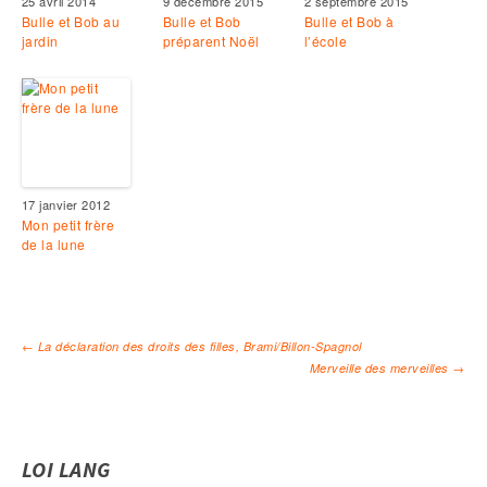
25 avril 2014
9 décembre 2015
2 septembre 2015
Bulle et Bob au
Bulle et Bob
Bulle et Bob à
jardin
préparent Noël
l’école
17 janvier 2012
Mon petit frère
de la lune
←
La déclaration des droits des filles, Brami/Billon-Spagnol
Merveille des merveilles
→
Navigation des articles
LOI LANG