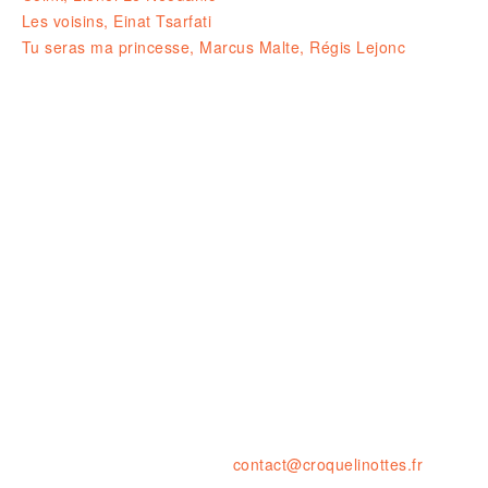
Les voisins, Einat Tsarfati
Tu seras ma princesse, Marcus Malte, Régis Lejonc
Ouvert le LUNDI 14-19H
& du MARDI au SAMEDI de 10H à 1
23 rue de la résistance, 42000 St
tel. : 04 77 41 03 47 • fax : 09 59
contact@croquelinottes.fr