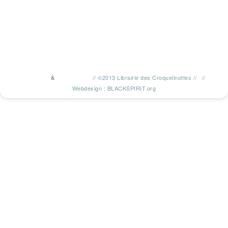
&
//
©2013 Librairie des Croquelinottes
//
//
TWITTER
FACEBOOK
Webdesign : BLACKSPIRIT.org