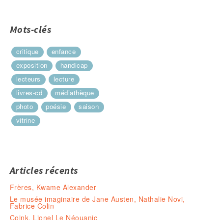
Mots-clés
critique
enfance
exposition
handicap
lecteurs
lecture
livres-cd
médiathèque
photo
poésie
saison
vitrine
Articles récents
Frères, Kwame Alexander
Le musée imaginaire de Jane Austen, Nathalie Novi,
Fabrice Colin
Coink, Lionel Le Néouanic