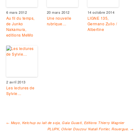
6 mars 2012
20 mars 2012
14 octobre 2014
Au fil du temps,
Une nouvelle
LIGNE 135,
de Junko
rubrique…
Germano Zullo /
Nakamura,
Albertine
editions MeMo
2 avril 2013
Les lectures de
Sylvie…
←
Mayo, Ketchup ou lait de soja, Gaia Guasti, Editions Thierry Magnier
PLUPK, Olivier Douzou/ Natali Fortier, Rouergue.
→
Navigation des articles