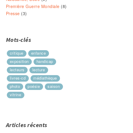
Première Guerre Mondiale
(8)
Presse
(3)
Mots-clés
critique
enfance
exposition
handicap
lecteurs
lecture
livres-cd
médiathèque
photo
poésie
saison
vitrine
Articles récents