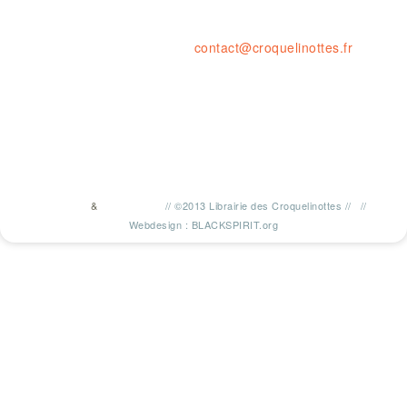
tel. : 04 77 41 03 47 • fax : 09 59
contact@croquelinottes.fr
&
//
©2013 Librairie des Croquelinottes
//
//
TWITTER
FACEBOOK
Webdesign : BLACKSPIRIT.org