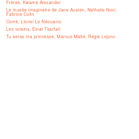
Frères, Kwame Alexander
Le musée imaginaire de Jane Austen, Nathalie Novi,
Fabrice Colin
Coink, Lionel Le Néouanic
Les voisins, Einat Tsarfati
Tu seras ma princesse, Marcus Malte, Régis Lejonc
Ouvert le LUNDI 14-19H
& du MARDI au SAMEDI de 10H à 1
23 rue de la résistance, 42000 St