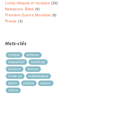
Livres-disques et musique
(26)
Naissance, Bébé
(9)
Première Guerre Mondiale
(8)
Presse
(3)
Mots-clés
critique
enfance
exposition
handicap
lecteurs
lecture
livres-cd
médiathèque
photo
poésie
saison
vitrine