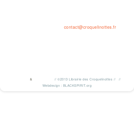
Ouvert le LUNDI 14-19H
& du MARDI au SAMEDI de 10H à 1
23 rue de la résistance, 42000 St
tel. : 04 77 41 03 47 • fax : 09 59
contact@croquelinottes.fr
&
//
©2013 Librairie des Croquelinottes
//
//
TWITTER
FACEBOOK
Webdesign : BLACKSPIRIT.org