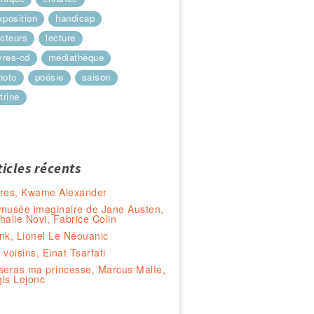
xposition
handicap
ecteurs
lecture
ivres-cd
médiathèque
hoto
poésie
saison
trine
ticles récents
res, Kwame Alexander
musée imaginaire de Jane Austen,
halie Novi, Fabrice Colin
nk, Lionel Le Néouanic
 voisins, Einat Tsarfati
seras ma princesse, Marcus Malte,
is Lejonc