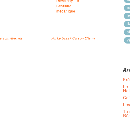
Devernay, Le
Bestiaire
e
mécanique
l
l
p
 sont éternels
Koi ke bzzz? Carson Ellis
→
vi
cles
Ar
Frè
Le 
Nat
Coi
Les
Tu 
Rég
H à 19H sans interruption