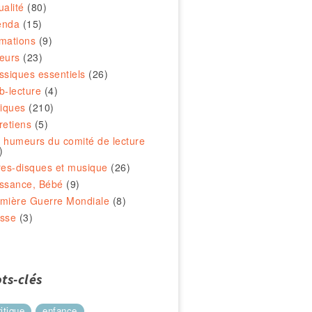
ualité
(80)
enda
(15)
mations
(9)
eurs
(23)
ssiques essentiels
(26)
b-lecture
(4)
tiques
(210)
retiens
(5)
 humeurs du comité de lecture
)
res-disques et musique
(26)
ssance, Bébé
(9)
mière Guerre Mondiale
(8)
sse
(3)
ts-clés
ritique
enfance