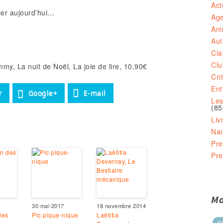
Act
ler aujourd’hui…
Ag
Ani
Aut
Cla
Clu
y, La nuit de Noël, La joie de lire, 10,90€
Cri
Ent
r
Google+
E-mail
Les
(85
Liv
Nai
Pre
Pre
Mo
30 mai 2017
18 novembre 2014
des
Pic pique-nique
Laëtitia
c