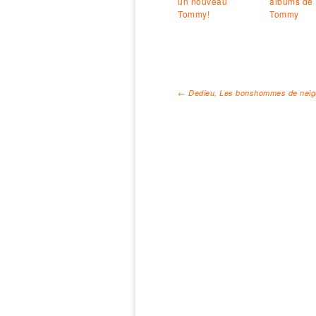
un nouveau
albums de
Tommy!
Tommy
←
Dedieu, Les bonshommes de neige
Navigation des arti
Ouvert le LUNDI 14-19H
& du MARDI au SAMEDI de 10