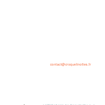
Ouvert le LUNDI 14-19H
& du MARDI au SAMEDI de 10H à 1
23 rue de la résistance, 42000 St
tel. : 04 77 41 03 47 • fax : 09 59
contact@croquelinottes.fr