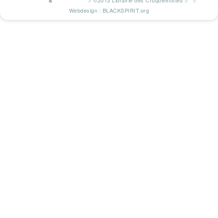
&
//
©2013 Librairie des Croquelinottes
//
//
TWITTER
FACEBOOK
Webdesign : BLACKSPIRIT.org