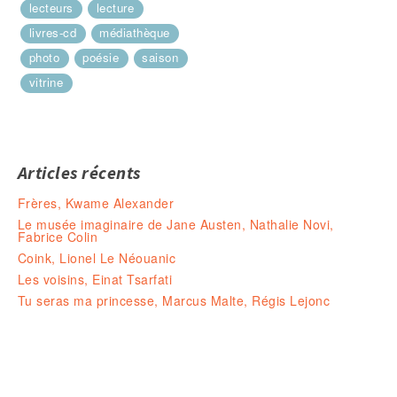
lecteurs
lecture
livres-cd
médiathèque
photo
poésie
saison
vitrine
Articles récents
Frères, Kwame Alexander
Le musée imaginaire de Jane Austen, Nathalie Novi,
Fabrice Colin
Coink, Lionel Le Néouanic
Les voisins, Einat Tsarfati
Tu seras ma princesse, Marcus Malte, Régis Lejonc