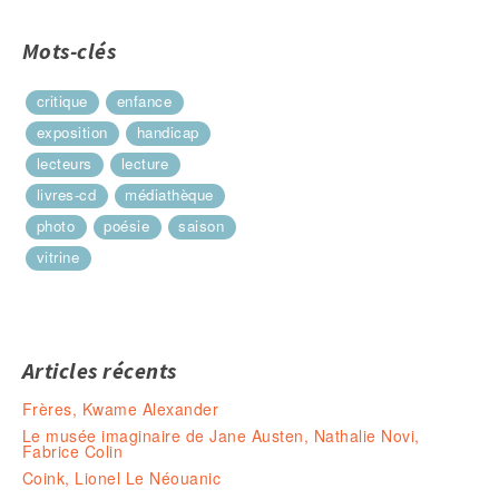
Mots-clés
critique
enfance
exposition
handicap
lecteurs
lecture
livres-cd
médiathèque
photo
poésie
saison
vitrine
Articles récents
Frères, Kwame Alexander
Le musée imaginaire de Jane Austen, Nathalie Novi,
Fabrice Colin
Coink, Lionel Le Néouanic