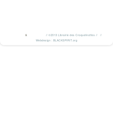
&
//
©2013 Librairie des Croquelinottes
//
//
TWITTER
FACEBOOK
Webdesign : BLACKSPIRIT.org