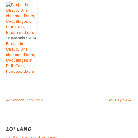
12 novembre 2014
Benjamin
Chaud, Une
chanson d’ours,
Coquillages et
Petit Ours,
Poupoupidours
←
Frédéric, Léo Lionni
Tous à poil!
→
Navigation des articles
LOI LANG
>> Prix unique des livres