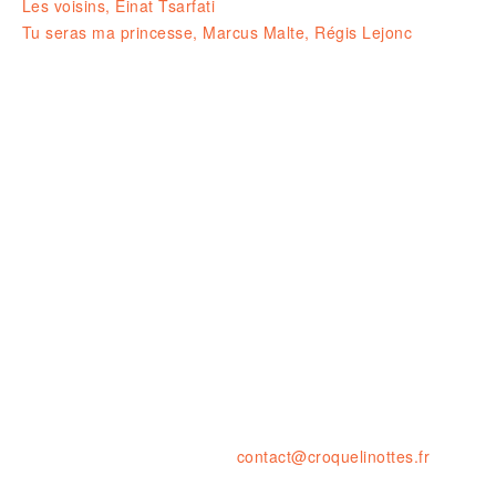
Les voisins, Einat Tsarfati
Tu seras ma princesse, Marcus Malte, Régis Lejonc
Ouvert le LUNDI 14-19H
& du MARDI au SAMEDI de 10H à 1
23 rue de la résistance, 42000 St
tel. : 04 77 41 03 47 • fax : 09 59
contact@croquelinottes.fr