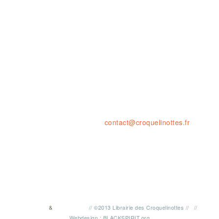
Ouvert le LUNDI 14-19H
& du MARDI au SAMEDI de 10H à 1
23 rue de la résistance, 42000 St
tel. : 04 77 41 03 47 • fax : 09 59
contact@croquelinottes.fr
&
//
©2013 Librairie des Croquelinottes
//
//
TWITTER
FACEBOOK
Webdesign : BLACKSPIRIT.org