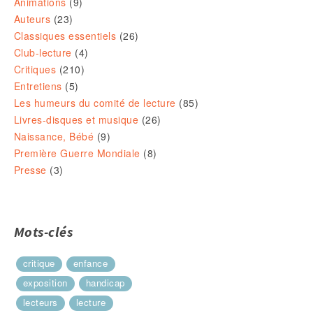
Animations
(9)
Auteurs
(23)
Classiques essentiels
(26)
Club-lecture
(4)
Critiques
(210)
Entretiens
(5)
Les humeurs du comité de lecture
(85)
Livres-disques et musique
(26)
Naissance, Bébé
(9)
Première Guerre Mondiale
(8)
Presse
(3)
Mots-clés
critique
enfance
exposition
handicap
lecteurs
lecture