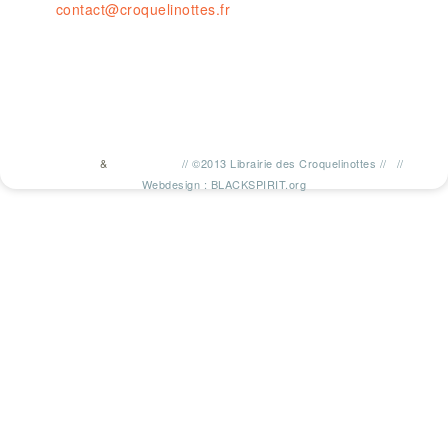
contact@croquelinottes.fr
&
//
©2013 Librairie des Croquelinottes
//
//
TWITTER
FACEBOOK
Webdesign : BLACKSPIRIT.org