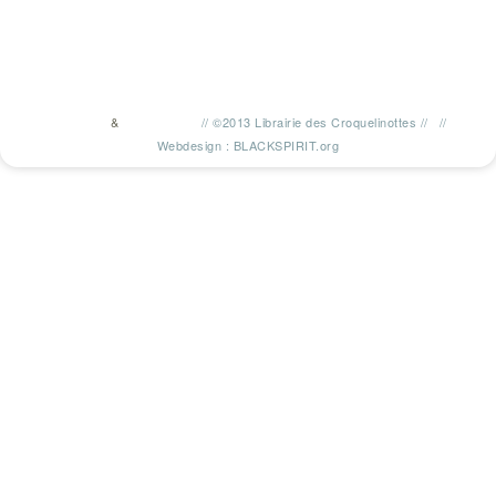
&
//
©2013 Librairie des Croquelinottes
//
//
TWITTER
FACEBOOK
Webdesign : BLACKSPIRIT.org