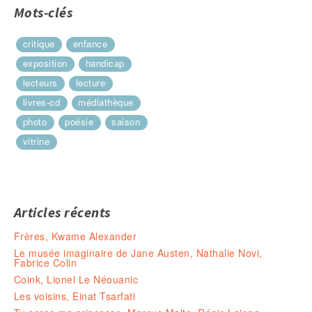
Mots-clés
critique
enfance
exposition
handicap
lecteurs
lecture
livres-cd
médiathèque
photo
poésie
saison
vitrine
Articles récents
Frères, Kwame Alexander
Le musée imaginaire de Jane Austen, Nathalie Novi,
Fabrice Colin
Coink, Lionel Le Néouanic
Les voisins, Einat Tsarfati