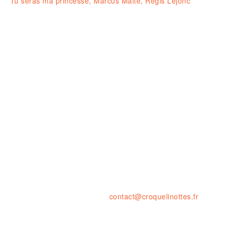
Tu seras ma princesse, Marcus Malte, Régis Lejonc
Ouvert le LUNDI 14-19H
& du MARDI au SAMEDI de 10H à 1
23 rue de la résistance, 42000 St
tel. : 04 77 41 03 47 • fax : 09 59
contact@croquelinottes.fr